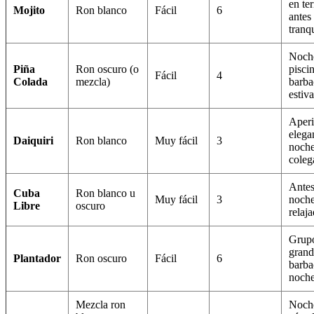
en ter
Mojito
Ron blanco
Fácil
6
antes
tranq
Noch
Piña
Ron oscuro (o
piscin
Fácil
4
Colada
mezcla)
barba
estiva
Aperi
elega
Daiquiri
Ron blanco
Muy fácil
3
noche
coleg
Antes
Cuba
Ron blanco u
Muy fácil
3
noch
Libre
oscuro
relaj
Grup
grand
Plantador
Ron oscuro
Fácil
6
barba
noch
Mezcla ron
Noch