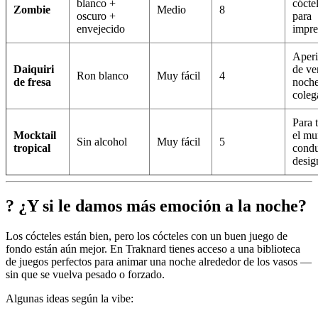
blanco +
cóctel
Zombie
Medio
8
oscuro +
para
envejecido
impre
Aperi
Daiquiri
de ve
Ron blanco
Muy fácil
4
de fresa
noche
coleg
Para 
Mocktail
el mu
Sin alcohol
Muy fácil
5
tropical
condu
desig
? ¿Y si le damos más emoción a la noche?
Los cócteles están bien, pero los cócteles con un buen juego de
fondo están aún mejor. En Traknard tienes acceso a una biblioteca
de juegos perfectos para animar una noche alrededor de los vasos —
sin que se vuelva pesado o forzado.
Algunas ideas según la vibe: