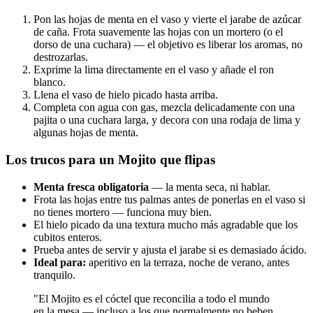
Pon las hojas de menta en el vaso y vierte el jarabe de azúcar
de caña. Frota suavemente las hojas con un mortero (o el
dorso de una cuchara) — el objetivo es liberar los aromas, no
destrozarlas.
Exprime la lima directamente en el vaso y añade el ron
blanco.
Llena el vaso de hielo picado hasta arriba.
Completa con agua con gas, mezcla delicadamente con una
pajita o una cuchara larga, y decora con una rodaja de lima y
algunas hojas de menta.
Los trucos para un Mojito que flipas
Menta fresca obligatoria
— la menta seca, ni hablar.
Frota las hojas entre tus palmas antes de ponerlas en el vaso si
no tienes mortero — funciona muy bien.
El hielo picado da una textura mucho más agradable que los
cubitos enteros.
Prueba antes de servir y ajusta el jarabe si es demasiado ácido.
Ideal para:
aperitivo en la terraza, noche de verano, antes
tranquilo.
"El Mojito es el cóctel que reconcilia a todo el mundo
en la mesa — incluso a los que normalmente no beben