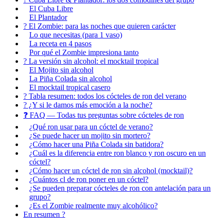
El Cuba Libre
El Plantador
? El Zombie: para las noches que quieren carácter
Lo que necesitas (para 1 vaso)
La receta en 4 pasos
Por qué el Zombie impresiona tanto
? La versión sin alcohol: el mocktail tropical
El Mojito sin alcohol
La Piña Colada sin alcohol
El mocktail tropical casero
? Tabla resumen: todos los cócteles de ron del verano
? ¿Y si le damos más emoción a la noche?
❓ FAQ — Todas tus preguntas sobre cócteles de ron
¿Qué ron usar para un cóctel de verano?
¿Se puede hacer un mojito sin mortero?
¿Cómo hacer una Piña Colada sin batidora?
¿Cuál es la diferencia entre ron blanco y ron oscuro en un
cóctel?
¿Cómo hacer un cóctel de ron sin alcohol (mocktail)?
¿Cuántos cl de ron poner en un cóctel?
¿Se pueden preparar cócteles de ron con antelación para un
grupo?
¿Es el Zombie realmente muy alcohólico?
En resumen ?