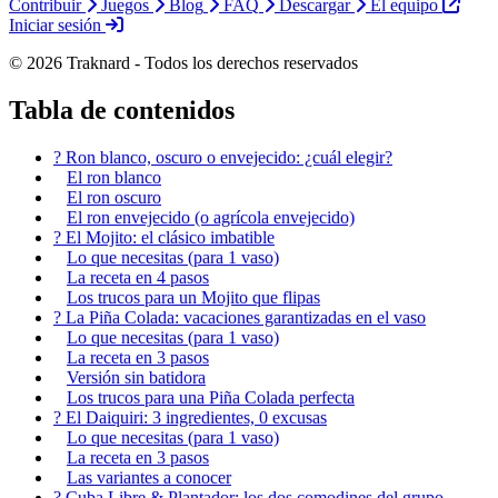
Contribuir
Juegos
Blog
FAQ
Descargar
El equipo
Iniciar sesión
© 2026 Traknard - Todos los derechos reservados
Tabla de contenidos
? Ron blanco, oscuro o envejecido: ¿cuál elegir?
El ron blanco
El ron oscuro
El ron envejecido (o agrícola envejecido)
? El Mojito: el clásico imbatible
Lo que necesitas (para 1 vaso)
La receta en 4 pasos
Los trucos para un Mojito que flipas
? La Piña Colada: vacaciones garantizadas en el vaso
Lo que necesitas (para 1 vaso)
La receta en 3 pasos
Versión sin batidora
Los trucos para una Piña Colada perfecta
? El Daiquiri: 3 ingredientes, 0 excusas
Lo que necesitas (para 1 vaso)
La receta en 3 pasos
Las variantes a conocer
? Cuba Libre & Plantador: los dos comodines del grupo