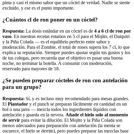
pinta y casi el mismo sabor que un cóctel de verdad. Nadie se siente
excluido, y ese es el punto importante.
¿Cuántos cl de ron poner en un cóctel?
Respuesta:
La dosis estándar en un cóctel es de
4 a 6 cl de ron por
vaso
. En nuestras recetas estamos en 5 cl para el Mojito, el Daiquiri
y la Piña Colada — es el equilibrio perfecto entre sabor y
moderación. Para el Zombie, el total de rones supera los 7 cl, lo que
explica su reputación. Siempre puedes ajustar según tus gustos y los
de tus colegas, pero recuerda que el objetivo es pasar una buena
noche, no terminar la botella. A consumir con moderación,
reservado para mayores de 18.
¿Se pueden preparar cócteles de ron con antelación
para un grupo?
Respuesta:
Sí, y es incluso muy recomendado para mesas grandes.
El
Plantador
y el punch se preparan fácilmente en cantidad en un
bol o una jarra — mezcla todos los ingredientes líquidos con
antelación y guarda en la nevera.
Añade el hielo solo al momento
de servir
para evitar la dilución. El Mojito y la Piña Colada son
menos adecuados para preparación con antelación (la menta se
oscurece, el hielo se derrite), pero puedes preparar las mezclas base