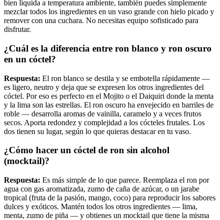
bien líquida a temperatura ambiente, también puedes simplemente
mezclar todos los ingredientes en un vaso grande con hielo picado y
remover con una cuchara. No necesitas equipo sofisticado para
disfrutar.
¿Cuál es la diferencia entre ron blanco y ron oscuro
en un cóctel?
Respuesta:
El ron blanco se destila y se embotella rápidamente —
es ligero, neutro y deja que se expresen los otros ingredientes del
cóctel. Por eso es perfecto en el Mojito o el Daiquiri donde la menta
y la lima son las estrellas. El ron oscuro ha envejecido en barriles de
roble — desarrolla aromas de vainilla, caramelo y a veces frutos
secos. Aporta redondez y complejidad a los cócteles frutales. Los
dos tienen su lugar, según lo que quieras destacar en tu vaso.
¿Cómo hacer un cóctel de ron sin alcohol
(mocktail)?
Respuesta:
Es más simple de lo que parece. Reemplaza el ron por
agua con gas aromatizada, zumo de caña de azúcar, o un jarabe
tropical (fruta de la pasión, mango, coco) para reproducir los sabores
dulces y exóticos. Mantén todos los otros ingredientes — lima,
menta, zumo de piña — y obtienes un mocktail que tiene la misma