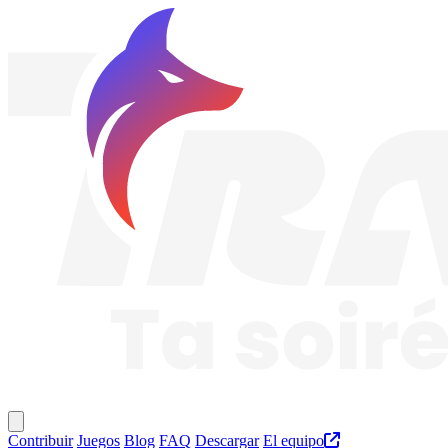
Traknard
Menú principal
Contribuir
Juegos
Blog
FAQ
Descargar
El equipo