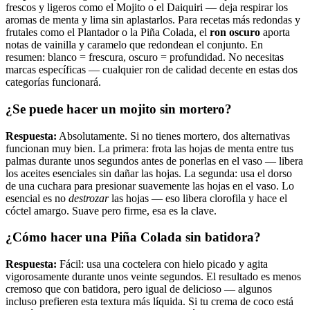
frescos y ligeros como el Mojito o el Daiquiri — deja respirar los
aromas de menta y lima sin aplastarlos. Para recetas más redondas y
frutales como el Plantador o la Piña Colada, el
ron oscuro
aporta
notas de vainilla y caramelo que redondean el conjunto. En
resumen: blanco = frescura, oscuro = profundidad. No necesitas
marcas específicas — cualquier ron de calidad decente en estas dos
categorías funcionará.
¿Se puede hacer un mojito sin mortero?
Respuesta:
Absolutamente. Si no tienes mortero, dos alternativas
funcionan muy bien. La primera: frota las hojas de menta entre tus
palmas durante unos segundos antes de ponerlas en el vaso — libera
los aceites esenciales sin dañar las hojas. La segunda: usa el dorso
de una cuchara para presionar suavemente las hojas en el vaso. Lo
esencial es no
destrozar
las hojas — eso libera clorofila y hace el
cóctel amargo. Suave pero firme, esa es la clave.
¿Cómo hacer una Piña Colada sin batidora?
Respuesta:
Fácil: usa una coctelera con hielo picado y agita
vigorosamente durante unos veinte segundos. El resultado es menos
cremoso que con batidora, pero igual de delicioso — algunos
incluso prefieren esta textura más líquida. Si tu crema de coco está