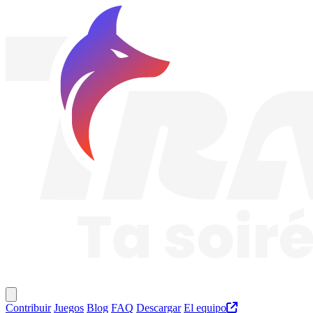
Traknard
Menú principal
Contribuir
Juegos
Blog
FAQ
Descargar
El equipo