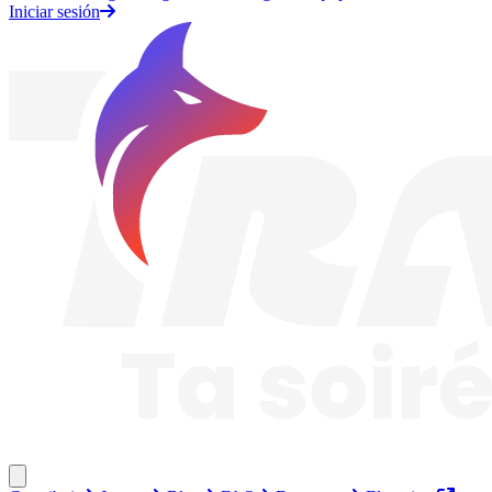
Iniciar sesión
Traknard
Cerrar menú