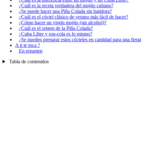
¿Cuál es la receta verdadera del mojito cubano?
¿Se puede hacer una Piña Colada sin batidora?
¿Cuál es el cóctel clásico de verano más fácil de hacer?
¿Cómo hacer un virgin mojito (sin alcohol)?
¿Cuál es el origen de la Piña Colada?
¿Cuba Libre y ron-cola es lo mismo?
¿Se pueden preparar estos cócteles en cantidad para una fiest
A ti te toca ?
En resumen
Tabla de contenidos