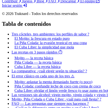
Contribuir
Juegos
Blog
FAQ
Descargar
El equipo
Iniciar sesión
© 2026 Traknard - Todos los derechos reservados
Tabla de contenidos
Tres cócteles, tres ambientes: los perfiles de sabor ?
El Mojito: la frescura en estado puro
La Piña Colada: la evasión tropical en una copa
El Cuba Libre: la simplicidad que mola
Las recetas en 3 pasos rápidos ⏱️
Mojito — la receta básica
Piña Colada — la receta básica
Cuba Libre — la receta básica
La comparativa: ¿cuál elegir según tu situación? ?
El error clásico en cada uno de los tres ⚠️
Mojito: aplastar la menta demasiado fuerte (o poco)
Piña Colada: confundir leche de coco con crema de coco
Cuba Libre: olvidar el limón verde fresco (o usar zumo en bot
Las versiones sin alcohol: virgin mojito, virgin colada y virgin l
Mojito, Piña Colada o Cuba Libre: ¿cuál para cuál fiesta? ?
FAQ — Las preguntas que siempre nos hacemos ?
¿Cuál es la diferencia entre un mojito y un Cuba Libre?