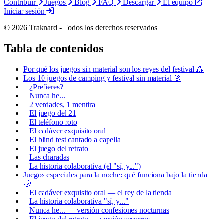
Contribuir
Juegos
Blog
FAQ
Descargar
El equipo
Iniciar sesión
© 2026 Traknard - Todos los derechos reservados
Tabla de contenidos
Por qué los juegos sin material son los reyes del festival 🎪
Los 10 juegos de camping y festival sin material 🎯
¿Prefieres?
Nunca he...
2 verdades, 1 mentira
El juego del 21
El teléfono roto
El cadáver exquisito oral
El blind test cantado a capella
El juego del retrato
Las charadas
La historia colaborativa (el "sí, y...")
Juegos especiales para la noche: qué funciona bajo la tienda
🌙
El cadáver exquisito oral — el rey de la tienda
La historia colaborativa "sí, y..."
Nunca he... — versión confesiones nocturnas
El juego del retrato — versión susurros