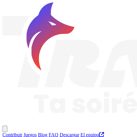
Traknard
Menú principal
Contribuir
Juegos
Blog
FAQ
Descargar
El equipo