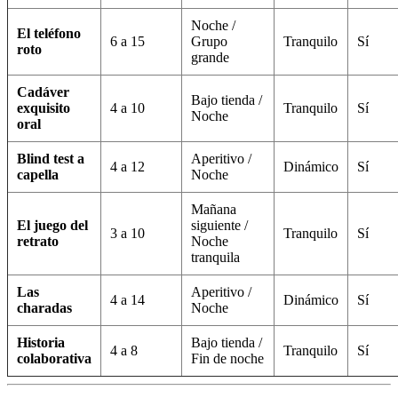
Noche /
El teléfono
6 a 15
Grupo
Tranquilo
Sí
roto
grande
Cadáver
Bajo tienda /
exquisito
4 a 10
Tranquilo
Sí
Noche
oral
Blind test a
Aperitivo /
4 a 12
Dinámico
Sí
capella
Noche
Mañana
El juego del
siguiente /
3 a 10
Tranquilo
Sí
retrato
Noche
tranquila
Las
Aperitivo /
4 a 14
Dinámico
Sí
charadas
Noche
Historia
Bajo tienda /
4 a 8
Tranquilo
Sí
colaborativa
Fin de noche