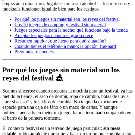
empiezan a mirar raro. Jugables con o sin alcohol — los refrescos y
mocktails funcionan igual de bien para los castigos.
Por qué los juegos sin material son los reyes del festival
Los 10 juegos de camping y festival sin material
Juegos especiales para la noche: qué funciona bajo la tienda
Adaptar los juegos cuando el grupo crece
Resumen rápido: ¿qué juego para qué situación?
Cuando tienes el teléfono a mano: la opción Traknard
Preguntas frecuentes
Por qué los juegos sin material son los
reyes del festival 🎪
Seamos sinceros: cuando preparas la mochila para un festival, ya has
metido la tienda, el saco de dormir, ropa de cambio, botas de lluvia
"por si acaso" y tres kilos de comida. No te queda exactamente
espacio para una caja de Uno o un mazo de cartas. Y aunque
hubieras pensado en meter un juego, habría terminado empapado en
el barro de la primera tormenta.
El contexto festival es un terreno de juego particular:
sin mesa
estable
, ruido ambiente que sube y baja, un grupo que cambia según