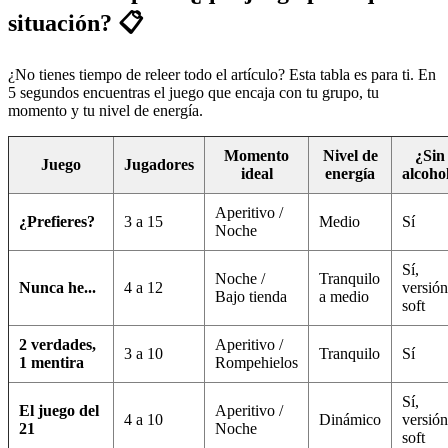
situación? 📋
¿No tienes tiempo de releer todo el artículo? Esta tabla es para ti. En
5 segundos encuentras el juego que encaja con tu grupo, tu
momento y tu nivel de energía.
Momento
Nivel de
¿Sin
Juego
Jugadores
ideal
energía
alcoho
Aperitivo /
¿Prefieres?
3 a 15
Medio
Sí
Noche
Sí,
Noche /
Tranquilo
Nunca he...
4 a 12
versión
Bajo tienda
a medio
soft
2 verdades,
Aperitivo /
3 a 10
Tranquilo
Sí
1 mentira
Rompehielos
Sí,
El juego del
Aperitivo /
4 a 10
Dinámico
versión
21
Noche
soft