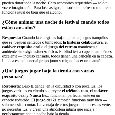
pueden durar toda la noche. Cero accesorios requeridos — solo tu
voz e imaginación. Para los castigos, un sorbo de refresco o un reto
funciona igual de bien que el alcohol.
¿Cómo animar una noche de festival cuando todos
están cansados?
Respuesta:
Cuando la energía es baja, apunta a juegos tranquilos
que se jueguen sentados o tumbados:
la historia colaborativa
, el
cadáver exquisito oral
o el
juego del retrato
mantienen el
ambiente sin exigir esfuerzo físico. El blind test a capella también es
excelente — incluso cansado, todos tienen una canción en la cabeza.
La idea es mantener al grupo junto y reír, no hacer un maratón.
¿Qué juegos jugar bajo la tienda con varias
personas?
Respuesta:
Bajo la tienda, en la oscuridad o con poca luz, los
juegos verbales en círculo son reyes:
el teléfono roto
,
el cadáver
exquisito oral
y
Nunca he...
funcionan perfectamente en un
espacio reducido. El
juego del 21
también funciona muy bien —
solo necesitas contar. La ventaja de estos juegos: no necesitas verte,
no necesitas luz, y crean una atmósfera íntima que encaja
perfectamente con la noche bajo la tienda.