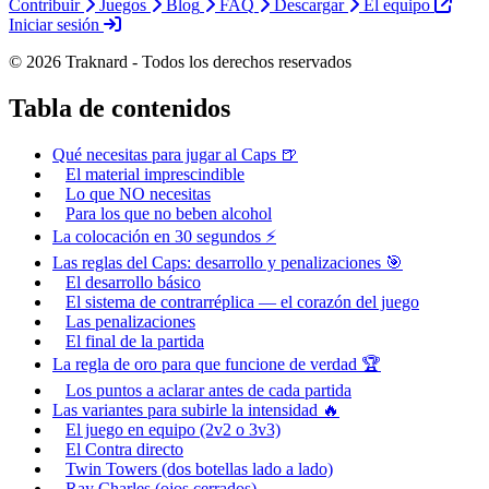
Contribuir
Juegos
Blog
FAQ
Descargar
El equipo
Iniciar sesión
© 2026 Traknard - Todos los derechos reservados
Tabla de contenidos
Qué necesitas para jugar al Caps 🍺
El material imprescindible
Lo que NO necesitas
Para los que no beben alcohol
La colocación en 30 segundos ⚡
Las reglas del Caps: desarrollo y penalizaciones 🎯
El desarrollo básico
El sistema de contrarréplica — el corazón del juego
Las penalizaciones
El final de la partida
La regla de oro para que funcione de verdad 🏆
Los puntos a aclarar antes de cada partida
Las variantes para subirle la intensidad 🔥
El juego en equipo (2v2 o 3v3)
El Contra directo
Twin Towers (dos botellas lado a lado)
Ray Charles (ojos cerrados)