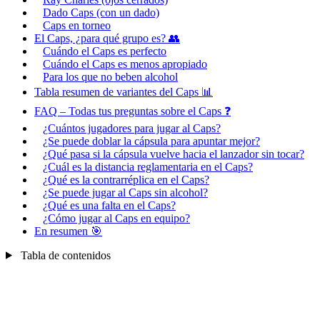
Dado Caps (con un dado)
Caps en torneo
El Caps, ¿para qué grupo es? 👥
Cuándo el Caps es perfecto
Cuándo el Caps es menos apropiado
Para los que no beben alcohol
Tabla resumen de variantes del Caps 📊
FAQ – Todas tus preguntas sobre el Caps ❓
¿Cuántos jugadores para jugar al Caps?
¿Se puede doblar la cápsula para apuntar mejor?
¿Qué pasa si la cápsula vuelve hacia el lanzador sin tocar?
¿Cuál es la distancia reglamentaria en el Caps?
¿Qué es la contrarréplica en el Caps?
¿Se puede jugar al Caps sin alcohol?
¿Qué es una falta en el Caps?
¿Cómo jugar al Caps en equipo?
En resumen 🎯
Tabla de contenidos