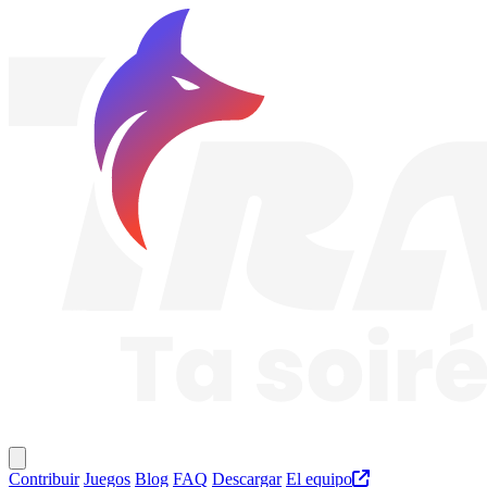
Traknard
Menú principal
Contribuir
Juegos
Blog
FAQ
Descargar
El equipo