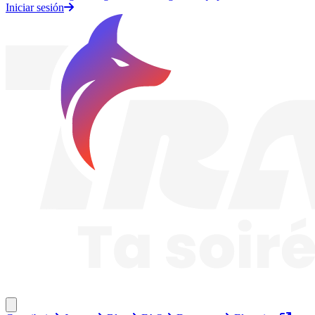
Iniciar sesión
Traknard
Cerrar menú