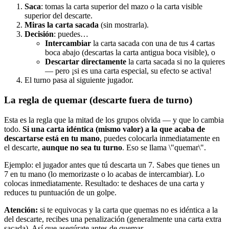
Saca
: tomas la carta superior del mazo
o
la carta visible
superior del descarte.
Miras la carta sacada
(sin mostrarla).
Decisión
: puedes…
Intercambiar
la carta sacada con una de tus 4 cartas
boca abajo (descartas la carta antigua boca visible), o
Descartar directamente
la carta sacada si no la quieres
— pero ¡si es una carta especial, su efecto se activa!
El turno pasa al siguiente jugador.
La regla de quemar (descarte fuera de turno)
Esta es la regla que la mitad de los grupos olvida — y que lo cambia
todo.
Si una carta idéntica (mismo valor) a la que acaba de
descartarse está en tu mano
, puedes colocarla inmediatamente en
el descarte,
aunque no sea tu turno
. Eso se llama \"quemar\".
Ejemplo: el jugador antes que tú descarta un 7. Sabes que tienes un
7 en tu mano (lo memorizaste o lo acabas de intercambiar). Lo
colocas inmediatamente. Resultado: te deshaces de una carta y
reduces tu puntuación de un golpe.
Atención:
si te equivocas y la carta que quemas no es idéntica a la
del descarte, recibes una penalización (generalmente una carta extra
sacada). Así que asegúrate antes de quemar.