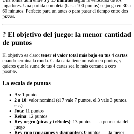
Una ronda dura entre
5 y 15 minutos
según la velocidad de los
jugadores. Una partida completa (hasta 100 puntos) se juega en 30 a
60 minutos. Perfecto para un antes o para pasar el tiempo entre dos
pizzas.
? El objetivo del juego: la menor cantidad
de puntos
El objetivo es claro:
tener el valor total más bajo en tus 4 cartas
cuando termina la ronda. Cada carta tiene un valor en puntos, y
quieres que la suma de tus 4 cartas sea lo más cercana a cero
posible.
La escala de puntos
As
: 1 punto
2 a 10
: valor nominal (el 7 vale 7 puntos, el 3 vale 3 puntos,
etc.)
Jota
: 11 puntos
Reina
: 12 puntos
Rey negro (picas y tréboles)
: 13 puntos — la peor carta del
juego
Rey rojo (corazones y diamantes)
: 0 puntos — ¡la mejor