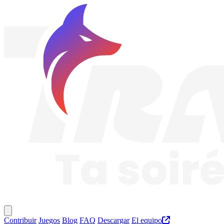
Traknard
Menú principal
Contribuir
Juegos
Blog
FAQ
Descargar
El equipo