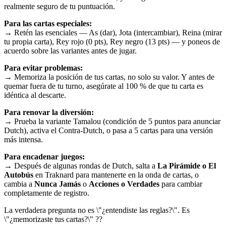
realmente seguro de tu puntuación.
Para las cartas especiales:
→ Retén las esenciales — As (dar), Jota (intercambiar), Reina (mirar
tu propia carta), Rey rojo (0 pts), Rey negro (13 pts) — y poneos de
acuerdo sobre las variantes antes de jugar.
Para evitar problemas:
→ Memoriza la posición de tus cartas, no solo su valor. Y antes de
quemar fuera de tu turno, asegúrate al 100 % de que tu carta es
idéntica al descarte.
Para renovar la diversión:
→ Prueba la variante Tamalou (condición de 5 puntos para anunciar
Dutch), activa el Contra-Dutch, o pasa a 5 cartas para una versión
más intensa.
Para encadenar juegos:
→ Después de algunas rondas de Dutch, salta a
La Pirámide o El
Autobús
en Traknard para mantenerte en la onda de cartas, o
cambia a
Nunca Jamás
o
Acciones o Verdades
para cambiar
completamente de registro.
La verdadera pregunta no es \"¿entendiste las reglas?\". Es
\"¿memorizaste tus cartas?\" ??