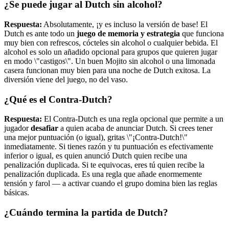
¿Se puede jugar al Dutch sin alcohol?
Respuesta:
Absolutamente, ¡y es incluso la versión de base! El
Dutch es ante todo un
juego de memoria y estrategia
que funciona
muy bien con refrescos, cócteles sin alcohol o cualquier bebida. El
alcohol es solo un añadido opcional para grupos que quieren jugar
en modo \"castigos\". Un buen Mojito sin alcohol o una limonada
casera funcionan muy bien para una noche de Dutch exitosa. La
diversión viene del juego, no del vaso.
¿Qué es el Contra-Dutch?
Respuesta:
El Contra-Dutch es una regla opcional que permite a un
jugador
desafiar
a quien acaba de anunciar Dutch. Si crees tener
una mejor puntuación (o igual), gritas \"¡Contra-Dutch!\"
inmediatamente. Si tienes razón y tu puntuación es efectivamente
inferior o igual, es quien anunció Dutch quien recibe una
penalización duplicada. Si te equivocas, eres tú quien recibe la
penalización duplicada. Es una regla que añade enormemente
tensión y farol — a activar cuando el grupo domina bien las reglas
básicas.
¿Cuándo termina la partida de Dutch?