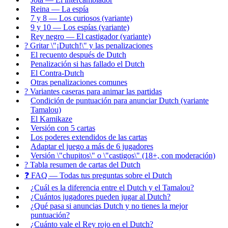
Reina — La espía
7 y 8 — Los curiosos (variante)
9 y 10 — Los espías (variante)
Rey negro — El castigador (variante)
? Gritar \"¡Dutch!\" y las penalizaciones
El recuento después de Dutch
Penalización si has fallado el Dutch
El Contra-Dutch
Otras penalizaciones comunes
? Variantes caseras para animar las partidas
Condición de puntuación para anunciar Dutch (variante
Tamalou)
El Kamikaze
Versión con 5 cartas
Los poderes extendidos de las cartas
Adaptar el juego a más de 6 jugadores
Versión \"chupitos\" o \"castigos\" (18+, con moderación)
? Tabla resumen de cartas del Dutch
❓ FAQ — Todas tus preguntas sobre el Dutch
¿Cuál es la diferencia entre el Dutch y el Tamalou?
¿Cuántos jugadores pueden jugar al Dutch?
¿Qué pasa si anuncias Dutch y no tienes la mejor
puntuación?
¿Cuánto vale el Rey rojo en el Dutch?