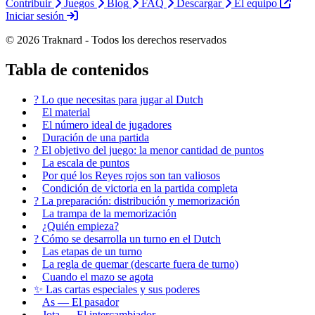
Contribuir
Juegos
Blog
FAQ
Descargar
El equipo
Iniciar sesión
© 2026 Traknard - Todos los derechos reservados
Tabla de contenidos
? Lo que necesitas para jugar al Dutch
El material
El número ideal de jugadores
Duración de una partida
? El objetivo del juego: la menor cantidad de puntos
La escala de puntos
Por qué los Reyes rojos son tan valiosos
Condición de victoria en la partida completa
? La preparación: distribución y memorización
La trampa de la memorización
¿Quién empieza?
? Cómo se desarrolla un turno en el Dutch
Las etapas de un turno
La regla de quemar (descarte fuera de turno)
Cuando el mazo se agota
✨ Las cartas especiales y sus poderes
As — El pasador
Jota — El intercambiador