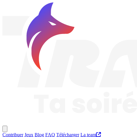
Traknard
Menu principal
Contribuer
Jeux
Blog
FAQ
Télécharger
La team