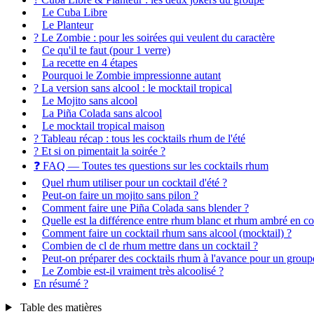
Le Cuba Libre
Le Planteur
? Le Zombie : pour les soirées qui veulent du caractère
Ce qu'il te faut (pour 1 verre)
La recette en 4 étapes
Pourquoi le Zombie impressionne autant
? La version sans alcool : le mocktail tropical
Le Mojito sans alcool
La Piña Colada sans alcool
Le mocktail tropical maison
? Tableau récap : tous les cocktails rhum de l'été
? Et si on pimentait la soirée ?
❓ FAQ — Toutes tes questions sur les cocktails rhum
Quel rhum utiliser pour un cocktail d'été ?
Peut-on faire un mojito sans pilon ?
Comment faire une Piña Colada sans blender ?
Quelle est la différence entre rhum blanc et rhum ambré en co
Comment faire un cocktail rhum sans alcool (mocktail) ?
Combien de cl de rhum mettre dans un cocktail ?
Peut-on préparer des cocktails rhum à l'avance pour un group
Le Zombie est-il vraiment très alcoolisé ?
En résumé ?
Table des matières