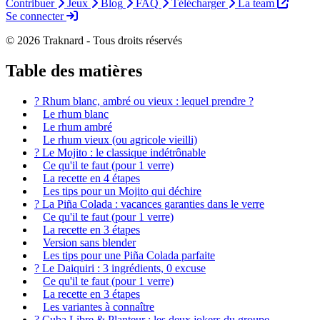
Contribuer
Jeux
Blog
FAQ
Télécharger
La team
Se connecter
© 2026 Traknard - Tous droits réservés
Table des matières
? Rhum blanc, ambré ou vieux : lequel prendre ?
Le rhum blanc
Le rhum ambré
Le rhum vieux (ou agricole vieilli)
? Le Mojito : le classique indétrônable
Ce qu'il te faut (pour 1 verre)
La recette en 4 étapes
Les tips pour un Mojito qui déchire
? La Piña Colada : vacances garanties dans le verre
Ce qu'il te faut (pour 1 verre)
La recette en 3 étapes
Version sans blender
Les tips pour une Piña Colada parfaite
? Le Daiquiri : 3 ingrédients, 0 excuse
Ce qu'il te faut (pour 1 verre)
La recette en 3 étapes
Les variantes à connaître
? Cuba Libre & Planteur : les deux jokers du groupe