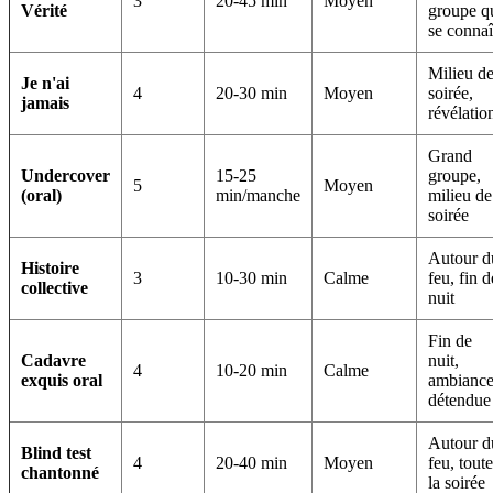
3
20-45 min
Moyen
Vérité
groupe q
se connaî
Milieu d
Je n'ai
4
20-30 min
Moyen
soirée,
jamais
révélatio
Grand
Undercover
15-25
groupe,
5
Moyen
(oral)
min/manche
milieu de
soirée
Autour d
Histoire
3
10-30 min
Calme
feu, fin d
collective
nuit
Fin de
Cadavre
nuit,
4
10-20 min
Calme
exquis oral
ambianc
détendue
Autour d
Blind test
4
20-40 min
Moyen
feu, toute
chantonné
la soirée