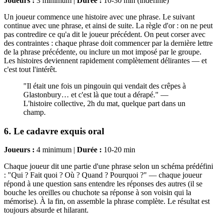
Joueurs :
3 minimum |
Durée :
10-30 min (indéfinie)
Un joueur commence une histoire avec une phrase. Le suivant
continue avec une phrase, et ainsi de suite. La règle d'or : on ne peut
pas contredire ce qu'a dit le joueur précédent. On peut corser avec
des contraintes : chaque phrase doit commencer par la dernière lettre
de la phrase précédente, ou inclure un mot imposé par le groupe.
Les histoires deviennent rapidement complètement délirantes — et
c'est tout l'intérêt.
"Il était une fois un pingouin qui vendait des crêpes à
Glastonbury… et c'est là que tout a dérapé." —
L'histoire collective, 2h du mat, quelque part dans un
champ.
6. Le cadavre exquis oral
Joueurs :
4 minimum |
Durée :
10-20 min
Chaque joueur dit une partie d'une phrase selon un schéma prédéfini
: "Qui ? Fait quoi ? Où ? Quand ? Pourquoi ?" — chaque joueur
répond à une question sans entendre les réponses des autres (il se
bouche les oreilles ou chuchote sa réponse à son voisin qui la
mémorise). À la fin, on assemble la phrase complète. Le résultat est
toujours absurde et hilarant.