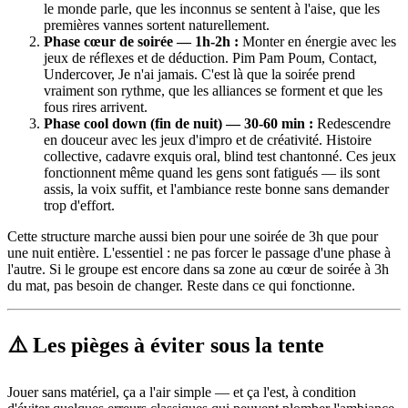
le monde parle, que les inconnus se sentent à l'aise, que les
premières vannes sortent naturellement.
Phase cœur de soirée — 1h-2h :
Monter en énergie avec les
jeux de réflexes et de déduction. Pim Pam Poum, Contact,
Undercover, Je n'ai jamais. C'est là que la soirée prend
vraiment son rythme, que les alliances se forment et que les
fous rires arrivent.
Phase cool down (fin de nuit) — 30-60 min :
Redescendre
en douceur avec les jeux d'impro et de créativité. Histoire
collective, cadavre exquis oral, blind test chantonné. Ces jeux
fonctionnent même quand les gens sont fatigués — ils sont
assis, la voix suffit, et l'ambiance reste bonne sans demander
trop d'effort.
Cette structure marche aussi bien pour une soirée de 3h que pour
une nuit entière. L'essentiel : ne pas forcer le passage d'une phase à
l'autre. Si le groupe est encore dans sa zone au cœur de soirée à 3h
du mat, pas besoin de changer. Reste dans ce qui fonctionne.
⚠️ Les pièges à éviter sous la tente
Jouer sans matériel, ça a l'air simple — et ça l'est, à condition