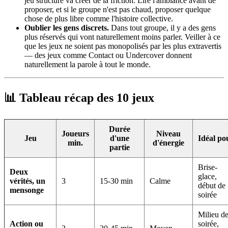
jeu structuré va créer de la friction. Lire l'ambiance avant de
proposer, et si le groupe n'est pas chaud, proposer quelque
chose de plus libre comme l'histoire collective.
Oublier les gens discrets.
Dans tout groupe, il y a des gens
plus réservés qui vont naturellement moins parler. Veiller à ce
que les jeux ne soient pas monopolisés par les plus extravertis
— des jeux comme Contact ou Undercover donnent
naturellement la parole à tout le monde.
📊 Tableau récap des 10 jeux
Durée
Joueurs
Niveau
Jeu
d'une
Idéal po
min.
d'énergie
partie
Brise-
Deux
glace,
vérités, un
3
15-30 min
Calme
début de
mensonge
soirée
Milieu d
Action ou
soirée,