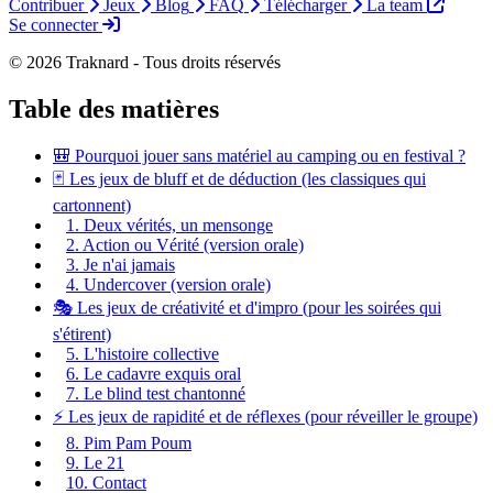
Contribuer
Jeux
Blog
FAQ
Télécharger
La team
Se connecter
© 2026 Traknard - Tous droits réservés
Table des matières
🎒 Pourquoi jouer sans matériel au camping ou en festival ?
🃏 Les jeux de bluff et de déduction (les classiques qui
cartonnent)
1. Deux vérités, un mensonge
2. Action ou Vérité (version orale)
3. Je n'ai jamais
4. Undercover (version orale)
🎭 Les jeux de créativité et d'impro (pour les soirées qui
s'étirent)
5. L'histoire collective
6. Le cadavre exquis oral
7. Le blind test chantonné
⚡ Les jeux de rapidité et de réflexes (pour réveiller le groupe)
8. Pim Pam Poum
9. Le 21
10. Contact