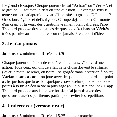
Le grand classique. Chaque joueur choisit "Action" ou "Vérité", et
le groupe lui soumet un défi ou une question. L'avantage sous la
tente : on peut adapter le niveau d'intensité au groupe. Débutants ?
Questions légères et défis rigolos. Groupe déjà chaud ? On monte
d'un cran. Si tu veux des questions vraiment bien calibrées, l'app
Traknard propose des centaines de questions
Actions ou Vérités
triées par niveau — pratique pour ne jamais être à court d'idées.
3. Je n'ai jamais
Joueurs :
4 minimum |
Durée :
20-30 min
Chaque joueur dit à tour de rôle "Je n'ai jamais…" suivi d'une
action. Tous ceux qui ont déjà fait cette chose doivent le signaler
(lever la main, se lever, ou boire une gorgée dans la version à boire).
Variante sans alcool :
on joue avec des points — tu perds un point
à chaque fois que tu as fait quelque chose. Celui qui a le moins de
points à la fin a vécu la vie la plus sage (ou la plus planquée). L'app
Traknard propose aussi une version
Je n'ai jamais
avec des
questions classées par thème, parfait pour éviter les répétitions.
4. Undercover (version orale)
Joueurs :
5 minimum |
Durée :
15-25 min par manche