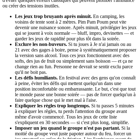
d'éviter quelques erreurs classiques qui peuvent plomber l'ambiance
ou créer des tensions inutiles.
Les jeux trop bruyants après minuit.
En camping, les
voisins de tente sont à 2 mètres. Pim Pam Poum peut vite
devenir une nuisance sonore. Après minuit, privilégier les jeux
qui se jouent à voix normale — bluff, impro, devinettes — et
garder les jeux de rapidité pour plus tôt dans la soirée.
Exclure les non-buveurs.
Si tu joues à Je n'ai jamais ou au
21 avec des gages à boire, pense à systématiquement proposer
la version sans alcool. Tous ces jeux fonctionnent avec des
softs, des jus de fruit ou simplement sans boisson — et ça ne
change rien au fun. Personne ne devrait se sentir exclu parce
qu'il ne boit pas.
Les défis humiliants.
En festival avec des gens qu'on connaît
à peine, éviter les défis qui mettent quelqu'un dans une
position inconfortable ou embarrassante. Le but, c'est que tout
le monde passe une bonne soirée — pas de forcer quelqu'un à
faire quelque chose qui le met mal à l'aise.
Expliquer les règles trop longtemps.
Si tu passes 5 minutes
à expliquer les règles, tu perds l'attention du groupe avant
même d'avoir commencé. Tous les jeux de cette liste
s'expliquent en 30 secondes — si c'est plus long, simplifie.
Imposer un jeu quand le groupe n'est pas partant.
Si la
moitié du groupe veut juste papoter autour du feu, forcer un