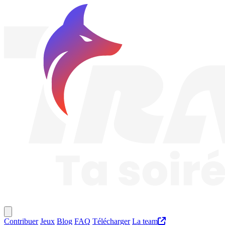
Traknard
Menu principal
Contribuer
Jeux
Blog
FAQ
Télécharger
La team