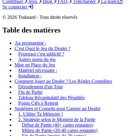
Contribuer
Jeux
Blog
FAQ
Télécharger
La team
Se connecter
© 2026 Traknard - Tous droits réservés
Table des matières
Au programme :
C'est Quoi le Jeu du Dealer ?
Pourquoi c'est addictif ?
Autres noms du jeu
Mise en Place du Jeu
Matériel nécessaire :
Installation :
Comment Jouer au Dealer ? Les Règles Complètes
Déroulement d'un Tour
Fin de Partie
Tableau Récapitulatif des Pénalités
Points Clés à Retenir
Stratégies et Conseils pour Gagner au Dealer
1. Utilise Ta Mémoire !
2. Stratégie selon le Moment de la Partie
Début de Partie (40+ cartes restantes)
Milieu de Partie (20-40 cartes restantes)
Fin de Partie (moins de 20 cartes)