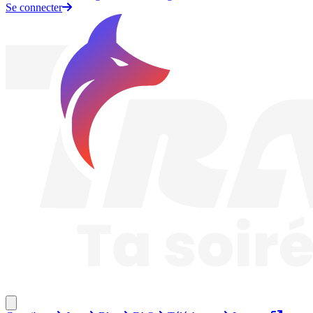
Se connecter
Traknard
Fermer le menu