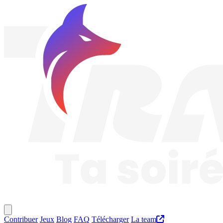
Traknard
Menu principal
Contribuer
Jeux
Blog
FAQ
Télécharger
La team