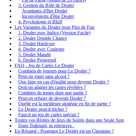
3. Gestion du Rôle de Dealer
Avantages d'être Dealer
Inconvénients d'être Dealer
4. Psychologie et Bluff
Les Variantes du Dealer pour Plus de Fun
1. Dealer avec Indice (Version Facile)
2. Dealer Double Chance
3. Dealer Hardcore
4. Dealer avec Couleurs
5. Dealer Maudit
6. Dealer Progressif
FAQ - Jeu de Cartes Le Dealer
Combien de joueurs pour Le Dealer ?
Peut-on jouer sans alcool ?
Que faire en cas d'égalité pour devenir Dealer ?
Doit-on aligner les cartes révélées ?
Combien de temps dure une partie ?
Peut-on refuser de devenir Dealer ?
Quelle est la meilleure stratégie en fin de partie ?
Le Dealer peut-il tricher ?
Faut-il un jeu de cartes spécial ?
Toutes vos Règles de Jeux de Soirée dans une Seule App
Dans Traknard, tu retrouves :
En Résumé : Pourquoi Le Dealer est un Classique ?