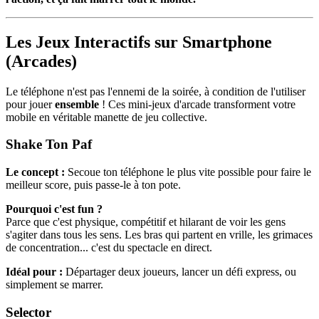
Les Jeux Interactifs sur Smartphone
(Arcades)
Le téléphone n'est pas l'ennemi de la soirée, à condition de l'utiliser
pour jouer
ensemble
! Ces mini-jeux d'arcade transforment votre
mobile en véritable manette de jeu collective.
Shake Ton Paf
Le concept :
Secoue ton téléphone le plus vite possible pour faire le
meilleur score, puis passe-le à ton pote.
Pourquoi c'est fun ?
Parce que c'est physique, compétitif et hilarant de voir les gens
s'agiter dans tous les sens. Les bras qui partent en vrille, les grimaces
de concentration... c'est du spectacle en direct.
Idéal pour :
Départager deux joueurs, lancer un défi express, ou
simplement se marrer.
Selector