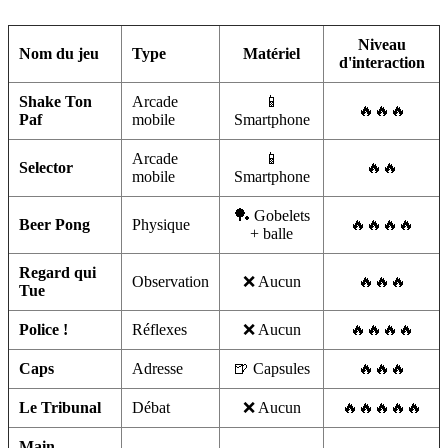
Niveau
Nom du jeu
Type
Matériel
d'interaction
Shake Ton
Arcade
📱
🔥🔥🔥
Paf
mobile
Smartphone
Arcade
📱
Selector
🔥🔥
mobile
Smartphone
🏓 Gobelets
Beer Pong
Physique
🔥🔥🔥🔥
+ balle
Regard qui
Observation
❌ Aucun
🔥🔥🔥
Tue
Police !
Réflexes
❌ Aucun
🔥🔥🔥🔥
Caps
Adresse
🍺 Capsules
🔥🔥🔥
Le Tribunal
Débat
❌ Aucun
🔥🔥🔥🔥🔥
Main