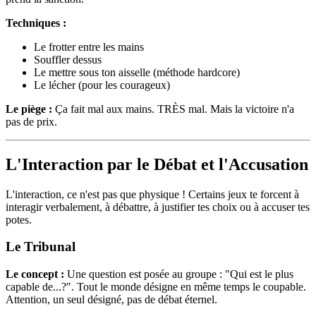
Techniques :
Le frotter entre les mains
Souffler dessus
Le mettre sous ton aisselle (méthode hardcore)
Le lécher (pour les courageux)
Le piège :
Ça fait mal aux mains. TRÈS mal. Mais la victoire n'a
pas de prix.
L'Interaction par le Débat et l'Accusation
L'interaction, ce n'est pas que physique ! Certains jeux te forcent à
interagir verbalement, à débattre, à justifier tes choix ou à accuser tes
potes.
Le Tribunal
Le concept :
Une question est posée au groupe : "Qui est le plus
capable de...?". Tout le monde désigne en même temps le coupable.
Attention, un seul désigné, pas de débat éternel.