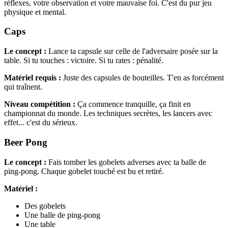
réflexes, votre observation et votre mauvaise foi. C'est du pur jeu
physique et mental.
Caps
Le concept :
Lance ta capsule sur celle de l'adversaire posée sur la
table. Si tu touches : victoire. Si tu rates : pénalité.
Matériel requis :
Juste des capsules de bouteilles. T'en as forcément
qui traînent.
Niveau compétition :
Ça commence tranquille, ça finit en
championnat du monde. Les techniques secrètes, les lancers avec
effet... c'est du sérieux.
Beer Pong
Le concept :
Fais tomber les gobelets adverses avec ta balle de
ping-pong. Chaque gobelet touché est bu et retiré.
Matériel :
Des gobelets
Une balle de ping-pong
Une table