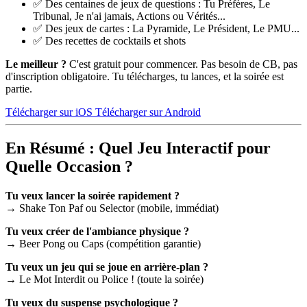
✅ Des centaines de jeux de questions : Tu Préfères, Le
Tribunal, Je n'ai jamais, Actions ou Vérités...
✅ Des jeux de cartes : La Pyramide, Le Président, Le PMU...
✅ Des recettes de cocktails et shots
Le meilleur ?
C'est gratuit pour commencer. Pas besoin de CB, pas
d'inscription obligatoire. Tu télécharges, tu lances, et la soirée est
partie.
Télécharger sur iOS
Télécharger sur Android
En Résumé : Quel Jeu Interactif pour
Quelle Occasion ?
Tu veux lancer la soirée rapidement ?
→ Shake Ton Paf ou Selector (mobile, immédiat)
Tu veux créer de l'ambiance physique ?
→ Beer Pong ou Caps (compétition garantie)
Tu veux un jeu qui se joue en arrière-plan ?
→ Le Mot Interdit ou Police ! (toute la soirée)
Tu veux du suspense psychologique ?