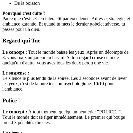
De la boisson
Pourquoi c'est culte ?
Parce que c'est LE jeu interactif par excellence. Adresse, stratégie, et
ambiance garantie. Et quand tu mets le dernier gobelet adverse, tu
passes pour un dieu.
Regard qui Tue
Le concept :
Tout le monde baisse les yeux. Après un décompte de
3, vous fixez un joueur au hasard. Si ton regard croise celui de
quelqu'un d'autre, vous avez tous les deux perdu une vie.
Le suspense :
Le silence le plus tendu de la soirée. Les 3 secondes avant de lever
les yeux, c'est de la pure tension psychologique. 10/10 pour
l'ambiance.
Police !
Le concept :
À tout moment, quelqu'un peut crier "POLICE !".
Tout le monde doit se figer immédiatement. Le premier qui bouge
prend 3 pénalités directes.
Le piège :