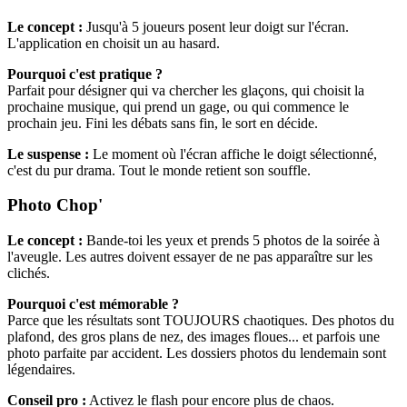
Le concept :
Jusqu'à 5 joueurs posent leur doigt sur l'écran.
L'application en choisit un au hasard.
Pourquoi c'est pratique ?
Parfait pour désigner qui va chercher les glaçons, qui choisit la
prochaine musique, qui prend un gage, ou qui commence le
prochain jeu. Fini les débats sans fin, le sort en décide.
Le suspense :
Le moment où l'écran affiche le doigt sélectionné,
c'est du pur drama. Tout le monde retient son souffle.
Photo Chop'
Le concept :
Bande-toi les yeux et prends 5 photos de la soirée à
l'aveugle. Les autres doivent essayer de ne pas apparaître sur les
clichés.
Pourquoi c'est mémorable ?
Parce que les résultats sont TOUJOURS chaotiques. Des photos du
plafond, des gros plans de nez, des images floues... et parfois une
photo parfaite par accident. Les dossiers photos du lendemain sont
légendaires.
Conseil pro :
Activez le flash pour encore plus de chaos.