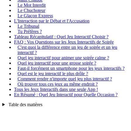
Le Mot Interdit
Le Chuchoteur
Le Glaçon Express
L'Interaction par le Débat et l'Accusation
Le Tribunal
Tu Préfères ?
Tableau Récapitulatif : Quel Jeu Interactif Choisir ?
FAQ : Vos Questions sur les Jeux Interactifs de Soirée
C'est quoi la différence entre un jeu de soirée et un jeu
interactif ?
Quel jeu interactif pour animer une soirée calme ?
Quel jeu interactif pour une grosse soirée ?
Faut-il forcément un smartphone pour les jeux interactifs ?
Quel est le jeu interactif le plus drôle ?
Comment rendre n'importe quel jeu plus interactif ?
Où trouver tous ces jeux au même endroit ?
Tous les Jeux Interactifs dans une seule App !
En Résumé : Quel Jeu Interactif pour Quelle Occasion ?
Table des matières