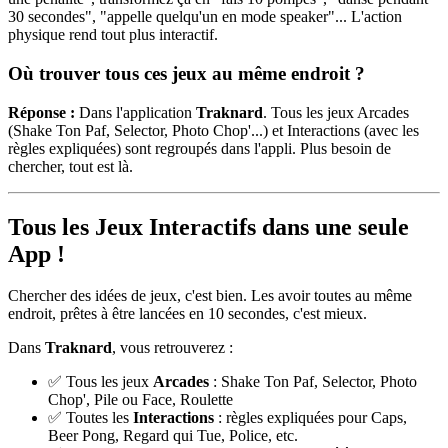
30 secondes", "appelle quelqu'un en mode speaker"... L'action
physique rend tout plus interactif.
Où trouver tous ces jeux au même endroit ?
Réponse :
Dans l'application
Traknard
. Tous les jeux Arcades
(Shake Ton Paf, Selector, Photo Chop'...) et Interactions (avec les
règles expliquées) sont regroupés dans l'appli. Plus besoin de
chercher, tout est là.
Tous les Jeux Interactifs dans une seule
App !
Chercher des idées de jeux, c'est bien. Les avoir toutes au même
endroit, prêtes à être lancées en 10 secondes, c'est mieux.
Dans
Traknard
, vous retrouverez :
✅ Tous les jeux
Arcades
: Shake Ton Paf, Selector, Photo
Chop', Pile ou Face, Roulette
✅ Toutes les
Interactions
: règles expliquées pour Caps,
Beer Pong, Regard qui Tue, Police, etc.