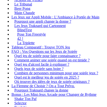
Le Tribunal
Beer Pong
Main Chaude
Les Jeux sur Appli Mobile : L'Ambiance à Portée de Main
Pourquoi une appli change la donne ?
Les Jeux Traknard qui Cartonnent
BlindTest
Pose Ton Freestyle
42 !
La Triplette
Tableau Comparatif : Trouve TON Jeu
FAQ : Vos Questions sur les Jeux de Soirée
Quel jeu de soirée pour faire connaissance ?
Comment animer une soirée quand on est timide ?
Quel jeu d'alcool facile à expliquer ?
Quels jeux de soirée sans boire ?
Combien de personnes minimum pour une soirée jeux ?
Quel est le meilleur jeu de soirée en 2025 ?
Où trouver des idées de jeux de soirée originaux ?
La Flemme de Choisir ? On a Tout Prévu.
Pourquoi Traknard change la donne
Bonus : Les Mini-Jeux Arcade pour Changer de Rythme
Shake Ton Paf
Selector