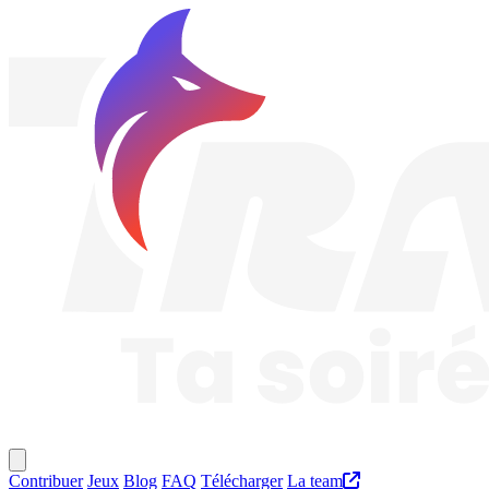
Traknard
Menu principal
Contribuer
Jeux
Blog
FAQ
Télécharger
La team