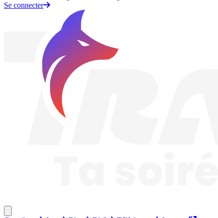
Se connecter
Traknard
Fermer le menu