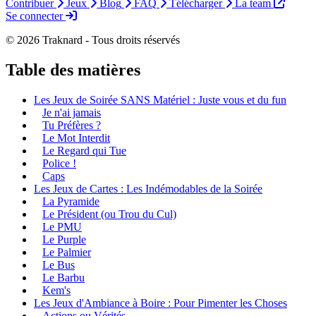
Contribuer
Jeux
Blog
FAQ
Télécharger
La team
Se connecter
© 2026 Traknard - Tous droits réservés
Table des matières
Les Jeux de Soirée SANS Matériel : Juste vous et du fun
Je n'ai jamais
Tu Préfères ?
Le Mot Interdit
Le Regard qui Tue
Police !
Caps
Les Jeux de Cartes : Les Indémodables de la Soirée
La Pyramide
Le Président (ou Trou du Cul)
Le PMU
Le Purple
Le Palmier
Le Bus
Le Barbu
Kem's
Les Jeux d'Ambiance à Boire : Pour Pimenter les Choses
Actions ou Vérités